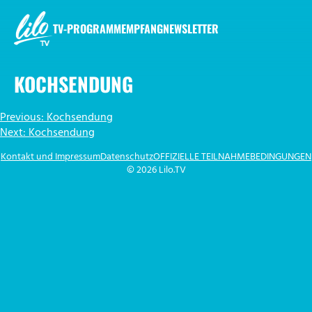
Zum
Inhalt
TV-PROGRAMM
EMPFANG
NEWSLETTER
springen
LILO.TV
KOCHSENDUNG
BEITRAGSNAVIGATION
Previous:
Kochsendung
Next:
Kochsendung
Kontakt und Impressum
Datenschutz
OFFIZIELLE TEILNAHMEBEDINGUNGEN
© 2026 Lilo.TV