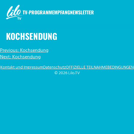
Zum
Inhalt
TV-PROGRAMM
EMPFANG
NEWSLETTER
springen
LILO.TV
KOCHSENDUNG
BEITRAGSNAVIGATION
Previous:
Kochsendung
Next:
Kochsendung
Kontakt und Impressum
Datenschutz
OFFIZIELLE TEILNAHMEBEDINGUNGEN
© 2026 Lilo.TV