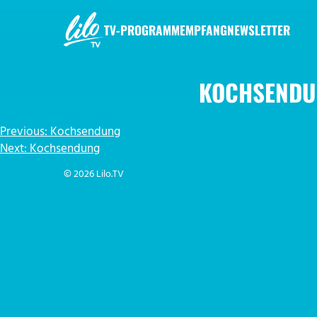
Zum
Inhalt
TV-PROGRAMM
EMPFANG
NEWSLETTER
springen
LILO.TV
KOCHSENDU
BEITRAGSNAVIGATION
Previous:
Kochsendung
Next:
Kochsendung
© 2026 Lilo.TV