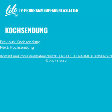
Zum
Inhalt
TV-PROGRAMM
EMPFANG
NEWSLETTER
springen
LILO.TV
KOCHSENDUNG
BEITRAGSNAVIGATION
Previous:
Kochsendung
Next:
Kochsendung
Kontakt und Impressum
Datenschutz
OFFIZIELLE TEILNAHMEBEDINGUNGEN
© 2026 Lilo.TV