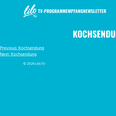
Zum
Inhalt
TV-PROGRAMM
EMPFANG
NEWSLETTER
springen
LILO.TV
KOCHSENDU
BEITRAGSNAVIGATION
Previous:
Kochsendung
Next:
Kochsendung
© 2026 Lilo.TV