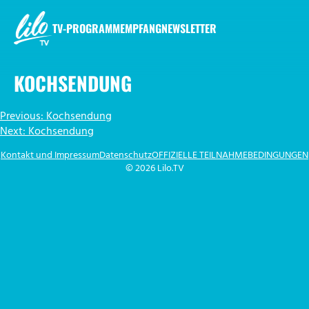
Zum
Inhalt
TV-PROGRAMM
EMPFANG
NEWSLETTER
springen
LILO.TV
KOCHSENDUNG
BEITRAGSNAVIGATION
Previous:
Kochsendung
Next:
Kochsendung
Kontakt und Impressum
Datenschutz
OFFIZIELLE TEILNAHMEBEDINGUNGEN
© 2026 Lilo.TV