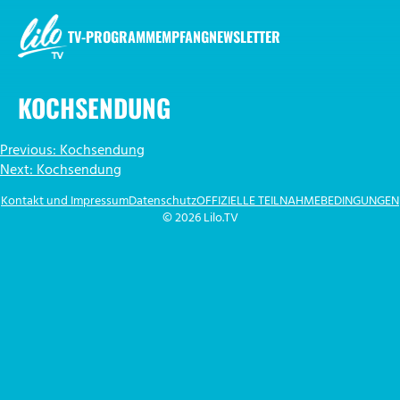
Zum
Inhalt
TV-PROGRAMM
EMPFANG
NEWSLETTER
springen
LILO.TV
KOCHSENDUNG
BEITRAGSNAVIGATION
Previous:
Kochsendung
Next:
Kochsendung
Kontakt und Impressum
Datenschutz
OFFIZIELLE TEILNAHMEBEDINGUNGEN
© 2026 Lilo.TV