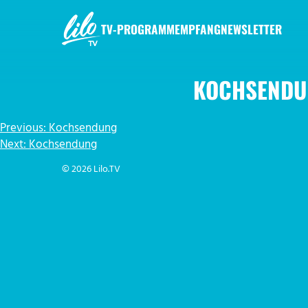
Zum
Inhalt
TV-PROGRAMM
EMPFANG
NEWSLETTER
springen
LILO.TV
KOCHSENDU
BEITRAGSNAVIGATION
Previous:
Kochsendung
Next:
Kochsendung
© 2026 Lilo.TV