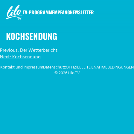
Zum
Inhalt
TV-PROGRAMM
EMPFANG
NEWSLETTER
springen
LILO.TV
KOCHSENDUNG
BEITRAGSNAVIGATION
Previous:
Der Wetterbericht
Next:
Kochsendung
Kontakt und Impressum
Datenschutz
OFFIZIELLE TEILNAHMEBEDINGUNGEN
© 2026 Lilo.TV