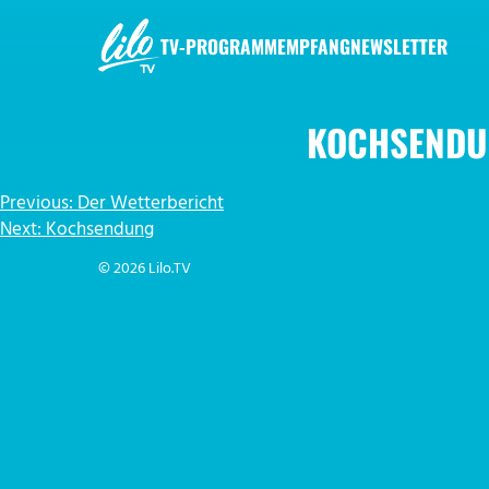
Zum
Inhalt
TV-PROGRAMM
EMPFANG
NEWSLETTER
springen
LILO.TV
KOCHSENDU
BEITRAGSNAVIGATION
Previous:
Der Wetterbericht
Next:
Kochsendung
© 2026 Lilo.TV