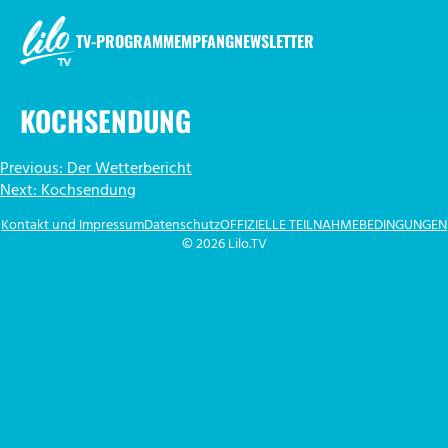
Zum
Inhalt
TV-PROGRAMM
EMPFANG
NEWSLETTER
springen
LILO.TV
KOCHSENDUNG
BEITRAGSNAVIGATION
Previous:
Der Wetterbericht
Next:
Kochsendung
Kontakt und Impressum
Datenschutz
OFFIZIELLE TEILNAHMEBEDINGUNGEN
© 2026 Lilo.TV