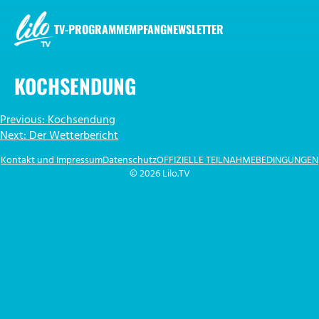
Zum
Inhalt
TV-PROGRAMM
EMPFANG
NEWSLETTER
springen
LILO.TV
KOCHSENDUNG
BEITRAGSNAVIGATION
Previous:
Kochsendung
Next:
Der Wetterbericht
Kontakt und Impressum
Datenschutz
OFFIZIELLE TEILNAHMEBEDINGUNGEN
© 2026 Lilo.TV