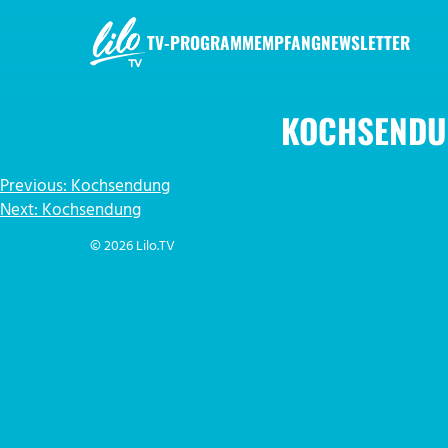
Zum
Inhalt
TV-PROGRAMM
EMPFANG
NEWSLETTER
springen
LILO.TV
KOCHSENDU
BEITRAGSNAVIGATION
Previous:
Kochsendung
Next:
Kochsendung
© 2026 Lilo.TV