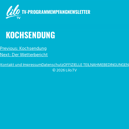
Zum
Inhalt
TV-PROGRAMM
EMPFANG
NEWSLETTER
springen
LILO.TV
KOCHSENDUNG
BEITRAGSNAVIGATION
Previous:
Kochsendung
Next:
Der Wetterbericht
Kontakt und Impressum
Datenschutz
OFFIZIELLE TEILNAHMEBEDINGUNGEN
© 2026 Lilo.TV