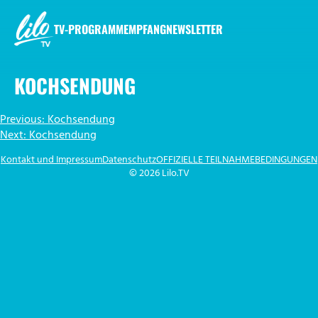
Zum
Inhalt
TV-PROGRAMM
EMPFANG
NEWSLETTER
springen
LILO.TV
KOCHSENDUNG
BEITRAGSNAVIGATION
Previous:
Kochsendung
Next:
Kochsendung
Kontakt und Impressum
Datenschutz
OFFIZIELLE TEILNAHMEBEDINGUNGEN
© 2026 Lilo.TV