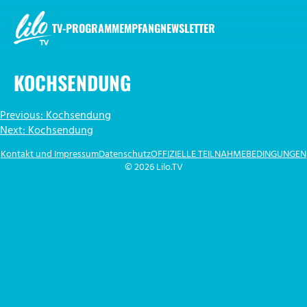
Zum
Inhalt
TV-PROGRAMM
EMPFANG
NEWSLETTER
springen
LILO.TV
KOCHSENDUNG
BEITRAGSNAVIGATION
Previous:
Kochsendung
Next:
Kochsendung
Kontakt und Impressum
Datenschutz
OFFIZIELLE TEILNAHMEBEDINGUNGEN
© 2026 Lilo.TV