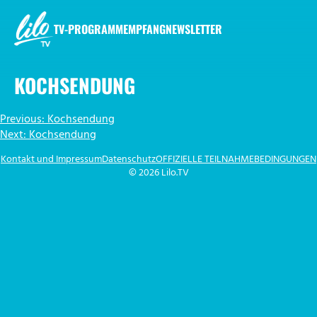
Zum
Inhalt
TV-PROGRAMM
EMPFANG
NEWSLETTER
springen
LILO.TV
KOCHSENDUNG
BEITRAGSNAVIGATION
Previous:
Kochsendung
Next:
Kochsendung
Kontakt und Impressum
Datenschutz
OFFIZIELLE TEILNAHMEBEDINGUNGEN
© 2026 Lilo.TV