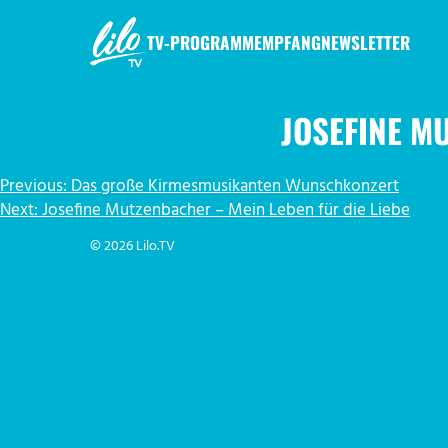
Zum
Inhalt
TV-PROGRAMM
EMPFANG
NEWSLETTER
springen
LILO.TV
JOSEFINE M
BEITRAGSNAVIGATION
Previous:
Das große Kirmesmusikanten Wunschkonzert
Next:
Josefine Mutzenbacher – Mein Leben für die Liebe
© 2026 Lilo.TV