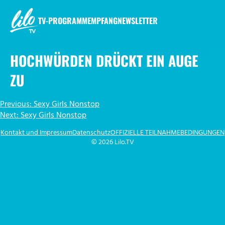
Zum
Inhalt
TV-PROGRAMM
EMPFANG
NEWSLETTER
springen
LILO.TV
HOCHWÜRDEN DRÜCKT EIN AUGE
ZU
BEITRAGSNAVIGATION
Previous:
Sexy Girls Nonstop
Next:
Sexy Girls Nonstop
Kontakt und Impressum
Datenschutz
OFFIZIELLE TEILNAHMEBEDINGUNGEN
© 2026 Lilo.TV