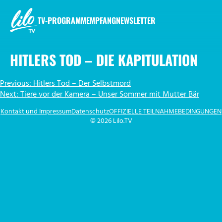
Zum
Inhalt
TV-PROGRAMM
EMPFANG
NEWSLETTER
springen
LILO.TV
HITLERS TOD – DIE KAPITULATION
BEITRAGSNAVIGATION
Previous:
Hitlers Tod – Der Selbstmord
Next:
Tiere vor der Kamera – Unser Sommer mit Mutter Bär
Kontakt und Impressum
Datenschutz
OFFIZIELLE TEILNAHMEBEDINGUNGEN
© 2026 Lilo.TV