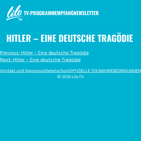
Zum
Inhalt
TV-PROGRAMM
EMPFANG
NEWSLETTER
springen
LILO.TV
HITLER – EINE DEUTSCHE TRAGÖDIE
BEITRAGSNAVIGATION
Previous:
Hitler – Eine deutsche Tragödie
Next:
Hitler – Eine deutsche Tragödie
Kontakt und Impressum
Datenschutz
OFFIZIELLE TEILNAHMEBEDINGUNGEN
© 2026 Lilo.TV