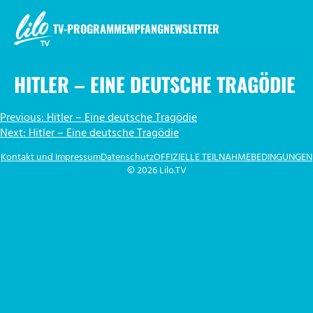
Zum
Inhalt
TV-PROGRAMM
EMPFANG
NEWSLETTER
springen
LILO.TV
HITLER – EINE DEUTSCHE TRAGÖDIE
BEITRAGSNAVIGATION
Previous:
Hitler – Eine deutsche Tragödie
Next:
Hitler – Eine deutsche Tragödie
Kontakt und Impressum
Datenschutz
OFFIZIELLE TEILNAHMEBEDINGUNGEN
© 2026 Lilo.TV