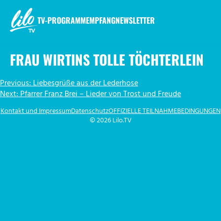
Zum
Inhalt
TV-PROGRAMM
EMPFANG
NEWSLETTER
springen
LILO.TV
FRAU WIRTINS TOLLE TÖCHTERLEIN
BEITRAGSNAVIGATION
Previous:
Liebesgrüße aus der Lederhose
Next:
Pfarrer Franz Brei – Lieder von Trost und Freude
Kontakt und Impressum
Datenschutz
OFFIZIELLE TEILNAHMEBEDINGUNGEN
© 2026 Lilo.TV