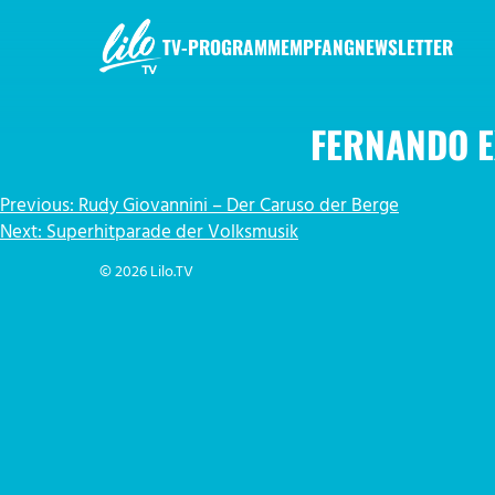
Zum
Inhalt
TV-PROGRAMM
EMPFANG
NEWSLETTER
springen
LILO.TV
FERNANDO E
BEITRAGSNAVIGATION
Previous:
Rudy Giovannini – Der Caruso der Berge
Next:
Superhitparade der Volksmusik
© 2026 Lilo.TV