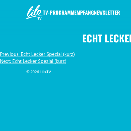
Zum
Inhalt
TV-PROGRAMM
EMPFANG
NEWSLETTER
springen
LILO.TV
ECHT LECKE
BEITRAGSNAVIGATION
Previous:
Echt Lecker Spezial (kurz)
Next:
Echt Lecker Spezial (kurz)
© 2026 Lilo.TV