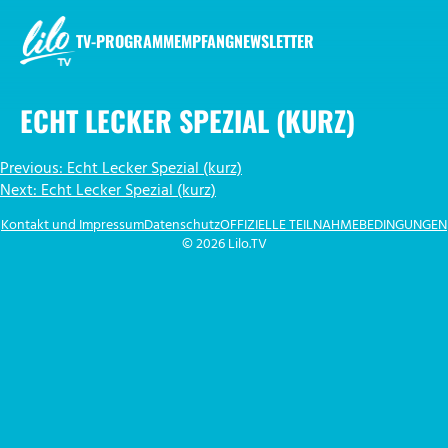
Zum
Inhalt
TV-PROGRAMM
EMPFANG
NEWSLETTER
springen
LILO.TV
ECHT LECKER SPEZIAL (KURZ)
BEITRAGSNAVIGATION
Previous:
Echt Lecker Spezial (kurz)
Next:
Echt Lecker Spezial (kurz)
Kontakt und Impressum
Datenschutz
OFFIZIELLE TEILNAHMEBEDINGUNGEN
© 2026 Lilo.TV