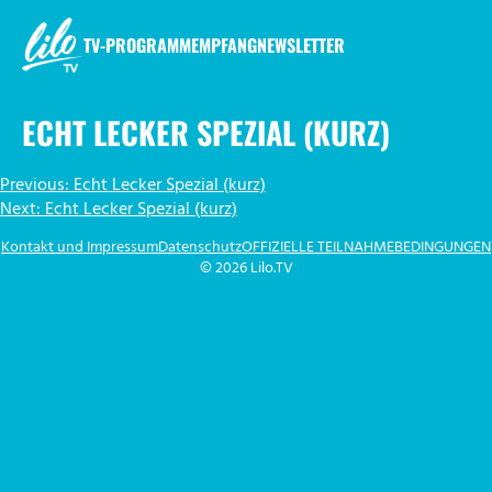
Zum
Inhalt
TV-PROGRAMM
EMPFANG
NEWSLETTER
springen
LILO.TV
ECHT LECKER SPEZIAL (KURZ)
BEITRAGSNAVIGATION
Previous:
Echt Lecker Spezial (kurz)
Next:
Echt Lecker Spezial (kurz)
Kontakt und Impressum
Datenschutz
OFFIZIELLE TEILNAHMEBEDINGUNGEN
© 2026 Lilo.TV