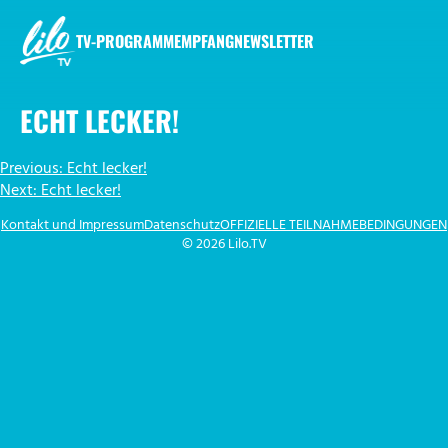
Zum
Inhalt
TV-PROGRAMM
EMPFANG
NEWSLETTER
springen
LILO.TV
ECHT LECKER!
BEITRAGSNAVIGATION
Previous:
Echt lecker!
Next:
Echt lecker!
Kontakt und Impressum
Datenschutz
OFFIZIELLE TEILNAHMEBEDINGUNGEN
© 2026 Lilo.TV