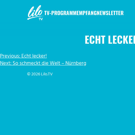
Zum
Inhalt
TV-PROGRAMM
EMPFANG
NEWSLETTER
springen
LILO.TV
ECHT LECKE
BEITRAGSNAVIGATION
Previous:
Echt lecker!
Next:
So schmeckt die Welt – Nürnberg
© 2026 Lilo.TV