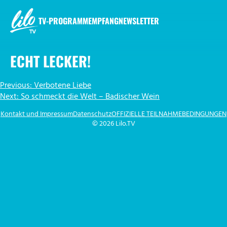
Zum
Inhalt
TV-PROGRAMM
EMPFANG
NEWSLETTER
springen
LILO.TV
ECHT LECKER!
BEITRAGSNAVIGATION
Previous:
Verbotene Liebe
Next:
So schmeckt die Welt – Badischer Wein
Kontakt und Impressum
Datenschutz
OFFIZIELLE TEILNAHMEBEDINGUNGEN
© 2026 Lilo.TV