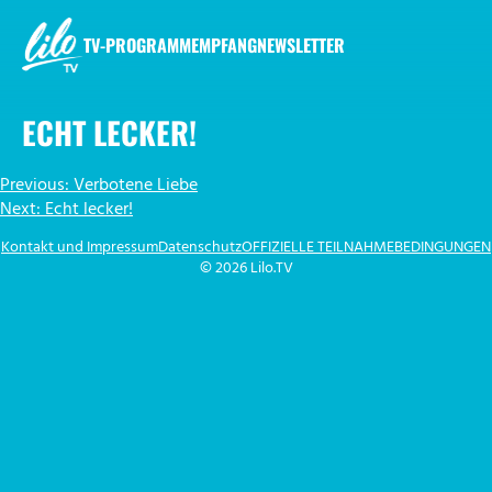
Zum
Inhalt
TV-PROGRAMM
EMPFANG
NEWSLETTER
springen
LILO.TV
ECHT LECKER!
BEITRAGSNAVIGATION
Previous:
Verbotene Liebe
Next:
Echt lecker!
Kontakt und Impressum
Datenschutz
OFFIZIELLE TEILNAHMEBEDINGUNGEN
© 2026 Lilo.TV