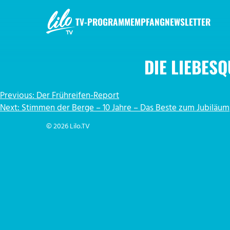
Zum
Inhalt
TV-PROGRAMM
EMPFANG
NEWSLETTER
springen
LILO.TV
DIE LIEBESQ
BEITRAGSNAVIGATION
Previous:
Der Frühreifen-Report
Next:
Stimmen der Berge – 10 Jahre – Das Beste zum Jubiläum
© 2026 Lilo.TV