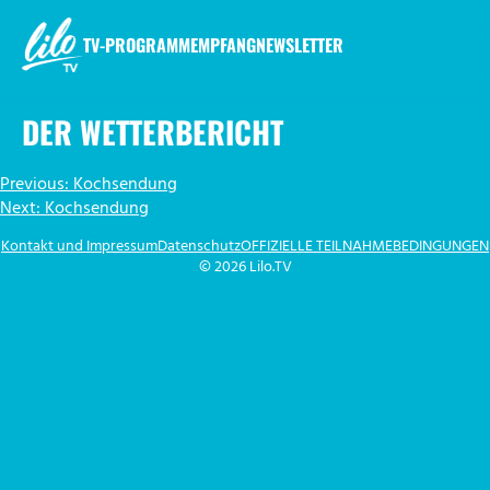
Zum
Inhalt
TV-PROGRAMM
EMPFANG
NEWSLETTER
springen
LILO.TV
DER WETTERBERICHT
BEITRAGSNAVIGATION
Previous:
Kochsendung
Next:
Kochsendung
Kontakt und Impressum
Datenschutz
OFFIZIELLE TEILNAHMEBEDINGUNGEN
© 2026 Lilo.TV