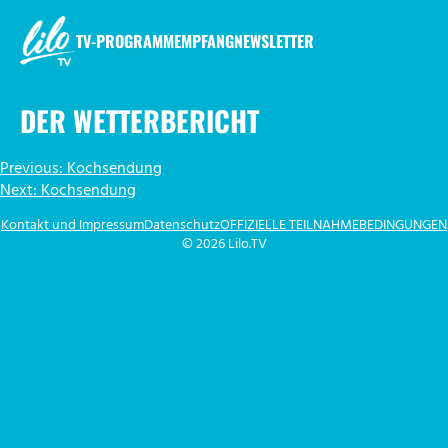
Zum
Inhalt
TV-PROGRAMM
EMPFANG
NEWSLETTER
springen
LILO.TV
DER WETTERBERICHT
BEITRAGSNAVIGATION
Previous:
Kochsendung
Next:
Kochsendung
Kontakt und Impressum
Datenschutz
OFFIZIELLE TEILNAHMEBEDINGUNGEN
© 2026 Lilo.TV