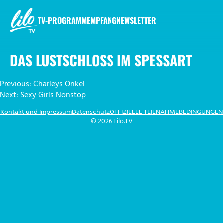
Zum
Inhalt
TV-PROGRAMM
EMPFANG
NEWSLETTER
springen
LILO.TV
DAS LUSTSCHLOSS IM SPESSART
BEITRAGSNAVIGATION
Previous:
Charleys Onkel
Next:
Sexy Girls Nonstop
Kontakt und Impressum
Datenschutz
OFFIZIELLE TEILNAHMEBEDINGUNGEN
© 2026 Lilo.TV