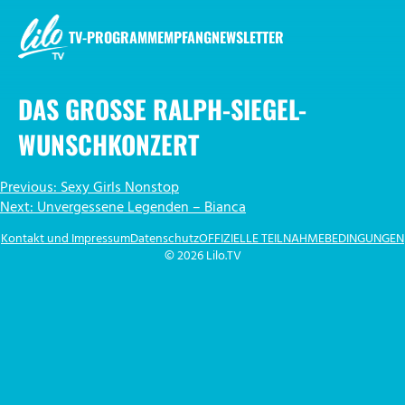
Zum
Inhalt
TV-PROGRAMM
EMPFANG
NEWSLETTER
springen
LILO.TV
DAS GROSSE RALPH-SIEGEL-W
UNSCHKONZERT
BEITRAGSNAVIGATION
Previous:
Sexy Girls Nonstop
Next:
Unvergessene Legenden – Bianca
Kontakt und Impressum
Datenschutz
OFFIZIELLE TEILNAHMEBEDINGUNGEN
© 2026 Lilo.TV