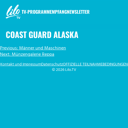
Zum
Inhalt
TV-PROGRAMM
EMPFANG
NEWSLETTER
springen
LILO.TV
COAST GUARD ALASKA
BEITRAGSNAVIGATION
Previous:
Männer und Maschinen
Next:
Münzengalerie Reppa
Kontakt und Impressum
Datenschutz
OFFIZIELLE TEILNAHMEBEDINGUNGEN
© 2026 Lilo.TV