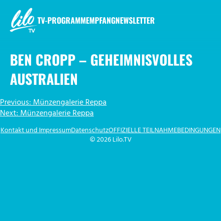
Zum
Inhalt
TV-PROGRAMM
EMPFANG
NEWSLETTER
springen
LILO.TV
BEN CROPP – GEHEIMNISVOLLES
AUSTRALIEN
BEITRAGSNAVIGATION
Previous:
Münzengalerie Reppa
Next:
Münzengalerie Reppa
Kontakt und Impressum
Datenschutz
OFFIZIELLE TEILNAHMEBEDINGUNGEN
© 2026 Lilo.TV