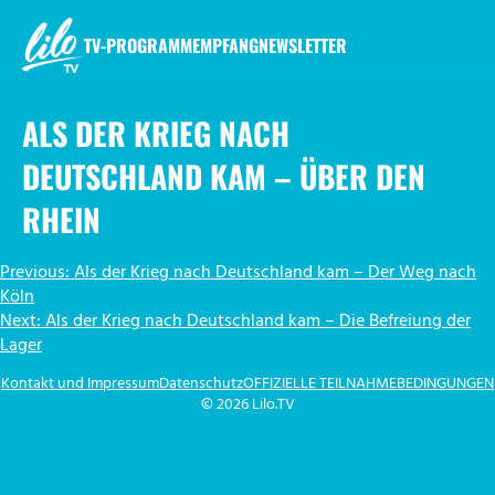
Zum
Inhalt
TV-PROGRAMM
EMPFANG
NEWSLETTER
springen
LILO.TV
ALS DER KRIEG NACH
DEUTSCHLAND KAM – ÜBER DEN
RHEIN
BEITRAGSNAVIGATION
Previous:
Als der Krieg nach Deutschland kam – Der Weg nach
Köln
Next:
Als der Krieg nach Deutschland kam – Die Befreiung der
Lager
Kontakt und Impressum
Datenschutz
OFFIZIELLE TEILNAHMEBEDINGUNGEN
© 2026 Lilo.TV