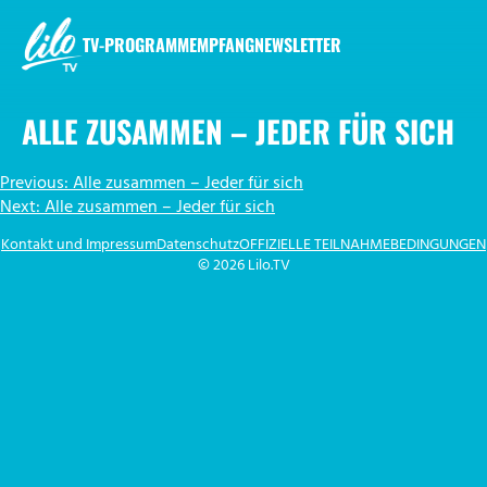
Zum
Inhalt
TV-PROGRAMM
EMPFANG
NEWSLETTER
springen
LILO.TV
ALLE ZUSAMMEN – JEDER FÜR SICH
BEITRAGSNAVIGATION
Previous:
Alle zusammen – Jeder für sich
Next:
Alle zusammen – Jeder für sich
Kontakt und Impressum
Datenschutz
OFFIZIELLE TEILNAHMEBEDINGUNGEN
© 2026 Lilo.TV