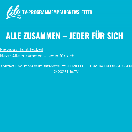
Zum
Inhalt
TV-PROGRAMM
EMPFANG
NEWSLETTER
springen
LILO.TV
ALLE ZUSAMMEN – JEDER FÜR SICH
BEITRAGSNAVIGATION
Previous:
Echt lecker!
Next:
Alle zusammen – Jeder für sich
Kontakt und Impressum
Datenschutz
OFFIZIELLE TEILNAHMEBEDINGUNGEN
© 2026 Lilo.TV