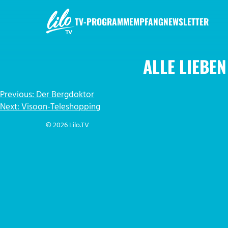
Zum
Inhalt
TV-PROGRAMM
EMPFANG
NEWSLETTER
springen
LILO.TV
ALLE LIEBEN
BEITRAGSNAVIGATION
Previous:
Der Bergdoktor
Next:
Visoon-Teleshopping
© 2026 Lilo.TV