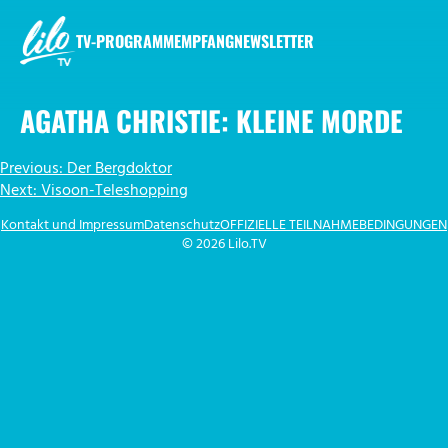
Zum
Inhalt
TV-PROGRAMM
EMPFANG
NEWSLETTER
springen
LILO.TV
AGATHA CHRISTIE: KLEINE MORDE
BEITRAGSNAVIGATION
Previous:
Der Bergdoktor
Next:
Visoon-Teleshopping
Kontakt und Impressum
Datenschutz
OFFIZIELLE TEILNAHMEBEDINGUNGEN
© 2026 Lilo.TV